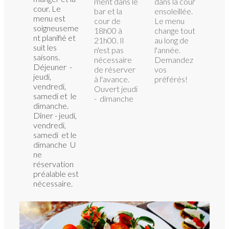
ment dans le
dans la cour
cour. Le
bar et la
ensoleillée.
menu est
cour de
Le menu
soigneuseme
18h00 à
change tout
nt planifié et
21h00. Il
au long de
suit les
n'est pas
l'année.​ ​
saisons.
nécessaire
Demandez
Déjeuner -
de réserver
vos
jeudi,
à l'avance.
préférés!
vendredi,
Ouvert jeudi
samedi et le
- dimanche
dimanche.
D
îner - jeudi,
vendredi,
samedi et le
dimanche
U
ne
réservation
préalable est
nécessaire.